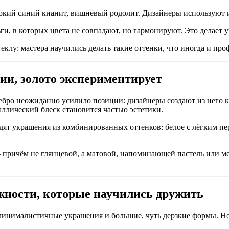
кий синий кианит, вишнёвый родолит. Дизайнеры используют их 
и, в которых цвета не совпадают, но гармонируют. Это делает 
еклу: мастера научились делать такие оттенки, что иногда и пр
ии, золото экспериментирует
ебро неожиданно усилило позиции: дизайнеры создают из него 
ллический блеск становится частью эстетики.
ят украшения из комбинированных оттенков: белое с лёгким пе
— причём не глянцевой, а матовой, напоминающей пастель или м
жности, которые научились дружить
минималистичные украшения и большие, чуть дерзкие формы. Но 