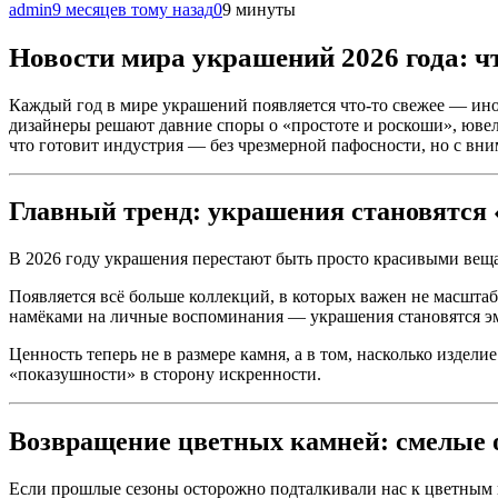
admin
9 месяцев тому назад
0
9 минуты
Новости мира украшений 2026 года: чт
Каждый год в мире украшений появляется что-то свежее — иной
дизайнеры решают давние споры о «простоте и роскоши», ювел
что готовит индустрия — без чрезмерной пафосности, но с вни
Главный тренд: украшения становятся 
В 2026 году украшения перестают быть просто красивыми вещами
Появляется всё больше коллекций, в которых важен не масштаб
намёками на личные воспоминания — украшения становятся 
Ценность теперь не в размере камня, а в том, насколько издел
«показушности» в сторону искренности.
Возвращение цветных камней: смелые 
Если прошлые сезоны осторожно подталкивали нас к цветным вс