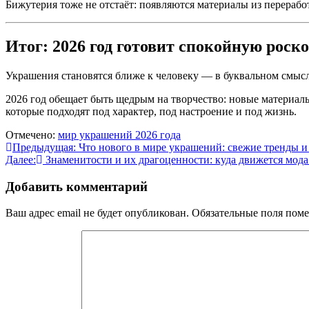
Бижутерия тоже не отстаёт: появляются материалы из перераб
Итог: 2026 год готовит спокойную рос
Украшения становятся ближе к человеку — в буквальном смысл
2026 год обещает быть щедрым на творчество: новые материал
которые подходят под характер, под настроение и под жизнь.
Отмечено:
мир украшений 2026 года
Навигация
Предыдущая:
Что нового в мире украшений: свежие тренды 
Далее:
Знаменитости и их драгоценности: куда движется мод
по
записям
Добавить комментарий
Ваш адрес email не будет опубликован.
Обязательные поля пом