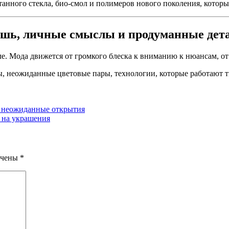
отанного стекла, био-смол и полимеров нового поколения, кото
кошь, личные смыслы и продуманные дет
е. Мода движется от громкого блеска к вниманию к нюансам, о
ы, неожиданные цветовые пары, технологии, которые работают ти
и неожиданные открытия
а на украшения
ечены
*