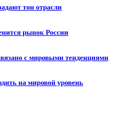
адают тон отрасли
енится рынок России
 связано с мировыми тенденциями
одить на мировой уровень