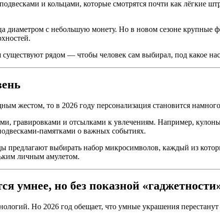
весками и кольцами, которые смотрятся почти как лёгкие штри
а диаметром с небольшую монету. Но в новом сезоне крупные ф
рхностей.
 существуют рядом — чтобы человек сам выбирал, под какое на
вень
ным жестом, то в 2026 году персонализация становится намного
и, гравировками и отсылками к увлечениям. Например, кулоны 
 подвесками-памятками о важных событиях.
ы предлагают выбирать набор микросимволов, каждый из которы
ньким личным амулетом.
ся умнее, но без показной «гаджетности
нологий. Но 2026 год обещает, что умные украшения перестанут