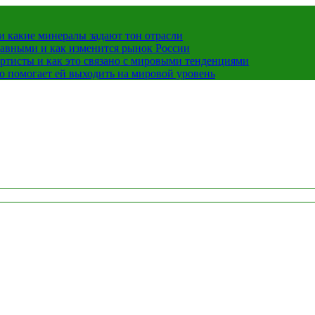
 какие минералы задают тон отрасли
лавными и как изменится рынок России
ртисты и как это связано с мировыми тенденциями
о помогает ей выходить на мировой уровень