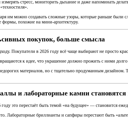
измерять стресс, мониторить дыхание и даже напоминать делать
«техностиля».
одаря им можно создавать сложные узоры, которые раньше были
 формы, похожие на мини-архитектуру.
льсивных покупок, больше смысла
оду. Покупатели в 2026 году всё чаще выбирают не просто крас
ращаются к идее, что украшение должно прожить с ними долго и
недорогих материалов, но с тщательно продуманным дизайном. Т
таллы и лабораторные камни становятся
 году это перестаёт быть темой «на будущее» — становится еже
ото. Лабораторные бриллианты и сапфиры перестают быть «альт