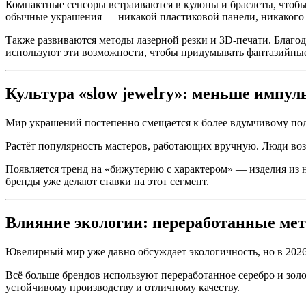
Компактные сенсоры встраиваются в кулоны и браслеты, чтобы 
обычные украшения — никакой пластиковой панели, никакого 
Также развиваются методы лазерной резки и 3D-печати. Благ
используют эти возможности, чтобы придумывать фантазийные
Культура «slow jewelry»: меньше импу
Мир украшений постепенно смещается к более вдумчивому подх
Растёт популярность мастеров, работающих вручную. Люди возв
Появляется тренд на «бижутерию с характером» — изделия из 
бренды уже делают ставки на этот сегмент.
Влияние экологии: переработанные ме
Ювелирный мир уже давно обсуждает экологичность, но в 2026
Всё больше брендов используют переработанное серебро и зол
устойчивому производству и отличному качеству.