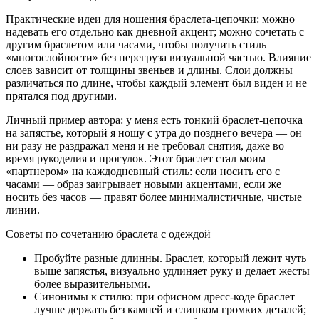
Практические идеи для ношения браслета-цепочки: можно
надевать его отдельно как дневной акцент; можно сочетать с
другим браслетом или часами, чтобы получить стиль
«многослойности» без перегруза визуальной частью. Влияние
слоев зависит от толщины звеньев и длины. Слои должны
различаться по длине, чтобы каждый элемент был виден и не
прятался под другими.
Личный пример автора: у меня есть тонкий браслет-цепочка
на запястье, который я ношу с утра до позднего вечера — он
ни разу не раздражал меня и не требовал снятия, даже во
время рукоделия и прогулок. Этот браслет стал моим
«партнером» на каждодневный стиль: если носить его с
часами — образ заигрывает новыми акцентами, если же
носить без часов — правят более минималистичные, чистые
линии.
Советы по сочетанию браслета с одеждой
Пробуйте разные длинны. Браслет, который лежит чуть
выше запястья, визуально удлиняет руку и делает жесты
более выразительными.
Синонимы к стилю: при офисном дресс-коде браслет
лучше держать без камней и слишком громких деталей;