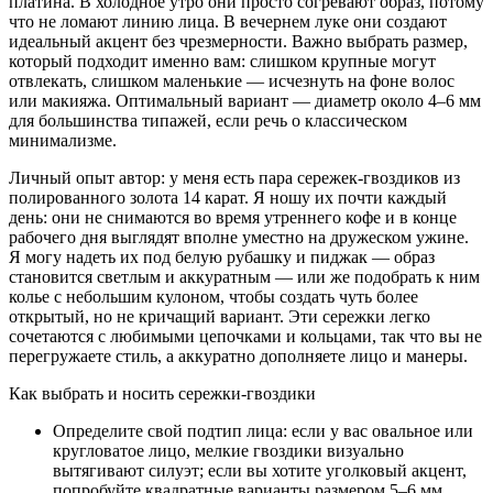
платина. В холодное утро они просто согревают образ, потому
что не ломают линию лица. В вечернем луке они создают
идеальный акцент без чрезмерности. Важно выбрать размер,
который подходит именно вам: слишком крупные могут
отвлекать, слишком маленькие — исчезнуть на фоне волос
или макияжа. Оптимальный вариант — диаметр около 4–6 мм
для большинства типажей, если речь о классическом
минимализме.
Личный опыт автор: у меня есть пара сережек-гвоздиков из
полированного золота 14 карат. Я ношу их почти каждый
день: они не снимаются во время утреннего кофе и в конце
рабочего дня выглядят вполне уместно на дружеском ужине.
Я могу надеть их под белую рубашку и пиджак — образ
становится светлым и аккуратным — или же подобрать к ним
колье с небольшим кулоном, чтобы создать чуть более
открытый, но не кричащий вариант. Эти сережки легко
сочетаются с любимыми цепочками и кольцами, так что вы не
перегружаете стиль, а аккуратно дополняете лицо и манеры.
Как выбрать и носить сережки-гвоздики
Определите свой подтип лица: если у вас овальное или
кругловатое лицо, мелкие гвоздики визуально
вытягивают силуэт; если вы хотите уголковый акцент,
попробуйте квадратные варианты размером 5–6 мм.