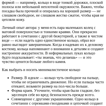
формой — например, кольцо в виде тонкой дорожки, плоской
полосы или небольшой неплотной окружности. Важно, чтобы
посадка была прочной и опиралась на хороший размер — не
слишком свободное, не слишком жестко сжатое, чтобы края не
цепляли кожу.
Личный опыт автора: у меня есть пара маленьких колец с
матовой поверхностью и тонкими краями. Они прекрасно
работают в сочетании с другой бижутерией, а также в чистом
виде — если надеть одно единственное кольцо, образ все
равно выглядит завершенным. Когда я надеваю их к деловому
костюму, кольца напоминают о внимании к деталям и создают
настроение аккуратности. В неформальных луках кольцо
будто подсказывает: «ты знаешь, что делаешь» — и это
чувство ценится больше любого камня.
Как выбрать и носить минималистичное кольцо
Размер. В идеале — кольцо чуть свободное на пальце,
чтобы не ограничивать движение. Но если пальцы часто
отекают, возьмите размер на пол-числа больше.
Форма краев. Уточните, чтобы края были гладкие, без
заусенцев себе во вред; безопасность прежде всего.
Совмещение с другими украшениями. Одно кольцо в
сочетании с сережками-гвоздиками и цепочкой создают