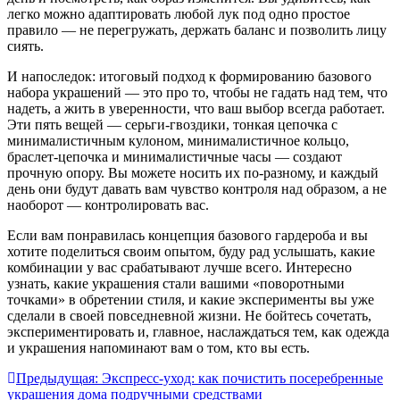
легко можно адаптировать любой лук под одно простое
правило — не перегружать, держать баланс и позволить лицу
сиять.
И напоследок: итоговый подход к формированию базового
набора украшений — это про то, чтобы не гадать над тем, что
надеть, а жить в уверенности, что ваш выбор всегда работает.
Эти пять вещей — серьги-гвоздики, тонкая цепочка с
минималистичным кулоном, минималистичное кольцо,
браслет-цепочка и минималистичные часы — создают
прочную опору. Вы можете носить их по-разному, и каждый
день они будут давать вам чувство контроля над образом, а не
наоборот — контролировать вас.
Если вам понравилась концепция базового гардероба и вы
хотите поделиться своим опытом, буду рад услышать, какие
комбинации у вас срабатывают лучше всего. Интересно
узнать, какие украшения стали вашими «поворотными
точками» в обретении стиля, и какие эксперименты вы уже
сделали в своей повседневной жизни. Не бойтесь сочетать,
экспериментировать и, главное, наслаждаться тем, как одежда
и украшения напоминают вам о том, кто вы есть.
Навигация
Предыдущая:
Экспресс-уход: как почистить посеребренные
украшения дома подручными средствами