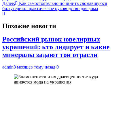
по
Далее:
Как самостоятельно починить сломавшуюся
записям
бижутерию: практическое руководство для дома
Похожие новости
Российский рынок ювелирных
украшений: кто лидирует и какие
минералы задают тон отрасли
admin
8 месяцев тому назад
0