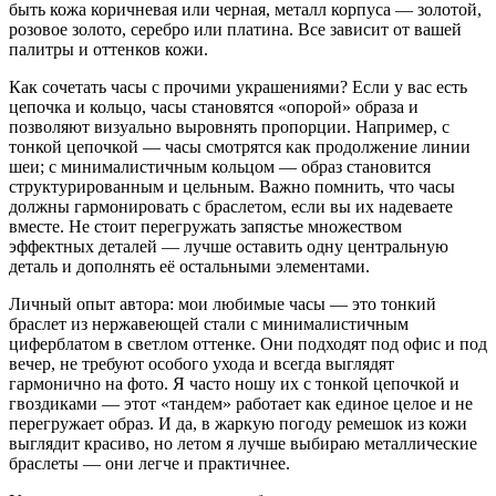
быть кожа коричневая или черная, металл корпуса — золотой,
розовое золото, серебро или платина. Все зависит от вашей
палитры и оттенков кожи.
Как сочетать часы с прочими украшениями? Если у вас есть
цепочка и кольцо, часы становятся «опорой» образа и
позволяют визуально выровнять пропорции. Например, с
тонкой цепочкой — часы смотрятся как продолжение линии
шеи; с минималистичным кольцом — образ становится
структурированным и цельным. Важно помнить, что часы
должны гармонировать с браслетом, если вы их надеваете
вместе. Не стоит перегружать запястье множеством
эффектных деталей — лучше оставить одну центральную
деталь и дополнять её остальными элементами.
Личный опыт автора: мои любимые часы — это тонкий
браслет из нержавеющей стали с минималистичным
циферблатом в светлом оттенке. Они подходят под офис и под
вечер, не требуют особого ухода и всегда выглядят
гармонично на фото. Я часто ношу их с тонкой цепочкой и
гвоздиками — этот «тандем» работает как единое целое и не
перегружает образ. И да, в жаркую погоду ремешок из кожи
выглядит красиво, но летом я лучше выбираю металлические
браслеты — они легче и практичнее.