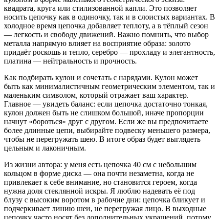
квадрата, круга или стилизованной капли. Это позволяет
носить цепочку как в одиночку, так и в слоистых вариантах. В
холодное время цепочка добавляет теплоту, а в тёплый сезон
— легкость и свободу движений. Важно помнить, что выбор
металла напрямую влияет на восприятие образа: золото
придаёт роскошь и тепло, серебро — прохладу и элегантность,
платина — нейтральность и прочность.
Как подбирать кулон и сочетать с нарядами. Кулон может
быть как минималистичным геометрическим элементом, так и
маленьким символом, который отражает ваш характер.
Главное — увидеть баланс: если цепочка достаточно тонкая,
кулон должен быть не слишком большой, иначе пропорции
начнут «бороться» друг с другом. Если же вы предпочитаете
более длинные цепи, выбирайте подвеску меньшего размера,
чтобы не перегружать шею. В итоге образ будет выглядеть
цельным и лаконичным.
Из жизни автора: у меня есть цепочка 40 см с небольшим
кольцом в форме диска — она почти незаметна, когда не
привлекает к себе внимание, но становится героем, когда
нужна доля стеклянной искры. Я люблю надевать её под
блузу с высоким воротом в рабочие дни: цепочка бликует и
подчеркивает линию шеи, не перегружая лицо. В выходные
цепочку часто носят без дополнительных украшений, потому