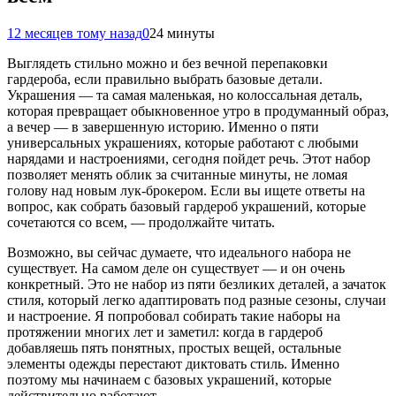
12 месяцев тому назад
0
24 минуты
Выглядеть стильно можно и без вечной перепаковки
гардероба, если правильно выбрать базовые детали.
Украшения — та самая маленькая, но колоссальная деталь,
которая превращает обыкновенное утро в продуманный образ,
а вечер — в завершенную историю. Именно о пяти
универсальных украшениях, которые работают с любыми
нарядами и настроениями, сегодня пойдет речь. Этот набор
позволяет менять облик за считанные минуты, не ломая
голову над новым лук-брокером. Если вы ищете ответы на
вопрос, как собрать базовый гардероб украшений, которые
сочетаются со всем, — продолжайте читать.
Возможно, вы сейчас думаете, что идеального набора не
существует. На самом деле он существует — и он очень
конкретный. Это не набор из пяти безликих деталей, а зачаток
стиля, который легко адаптировать под разные сезоны, случаи
и настроение. Я попробовал собирать такие наборы на
протяжении многих лет и заметил: когда в гардероб
добавляешь пять понятных, простых вещей, остальные
элементы одежды перестают диктовать стиль. Именно
поэтому мы начинаем с базовых украшений, которые
действительно работают.