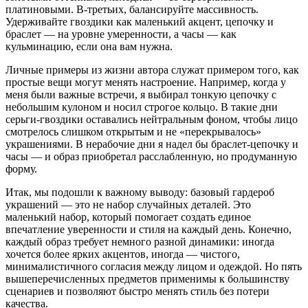
платиновыми. В-третьих, балансируйте массивность.
Удерживайте гвоздики как маленький акцент, цепочку и
браслет — на уровне умеренности, а часы — как
кульминацию, если она вам нужна.
Личные примеры из жизни автора служат примером того, как
простые вещи могут менять настроение. Например, когда у
меня были важные встречи, я выбирал тонкую цепочку с
небольшим кулоном и носил строгое кольцо. В такие дни
серьги-гвоздики оставались нейтральным фоном, чтобы лицо
смотрелось слишком открытым и не «перекрывалось»
украшениями. В нерабочие дни я надел бы браслет-цепочку и
часы — и образ приобретал расслабленную, но продуманную
форму.
Итак, мы подошли к важному выводу: базовый гардероб
украшений — это не набор случайных деталей. Это
маленький набор, который помогает создать единое
впечатление уверенности и стиля на каждый день. Конечно,
каждый образ требует немного разной динамики: иногда
хочется более ярких акцентов, иногда — чистого,
минималистичного согласия между лицом и одеждой. Но пять
вышеперечисленных предметов применимы к большинству
сценариев и позволяют быстро менять стиль без потери
качества.