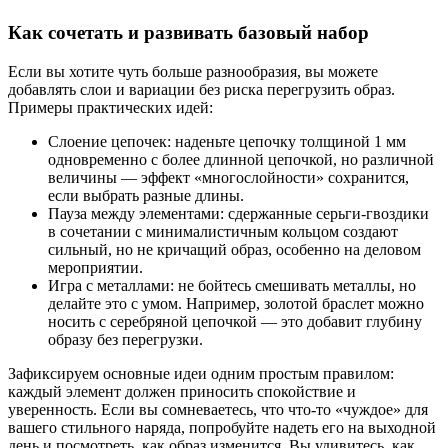
Как сочетать и развивать базовый набор
Если вы хотите чуть больше разнообразия, вы можете
добавлять слои и вариации без риска перегрузить образ.
Примеры практических идей:
Слоение цепочек: наденьте цепочку толщиной 1 мм
одновременно с более длинной цепочкой, но различной
величины — эффект «многослойности» сохранится,
если выбрать разные длины.
Пауза между элементами: сдержанные серьги-гвоздики
в сочетании с минималистичным кольцом создают
сильный, но не кричащий образ, особенно на деловом
мероприятии.
Игра с металлами: не бойтесь смешивать металлы, но
делайте это с умом. Например, золотой браслет можно
носить с серебряной цепочкой — это добавит глубину
образу без перегрузки.
Зафиксируем основные идеи одним простым правилом:
каждый элемент должен приносить спокойствие и
уверенность. Если вы сомневаетесь, что что-то «чуждое» для
вашего стильного наряда, попробуйте надеть его на выходной
день и посмотреть, как образ изменится. Вы удивитесь, как