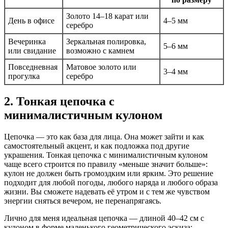
Золото 14–18 карат или
День в офисе
4–5 мм
серебро
Вечеринка
Зеркальная полировка,
5–6 мм
или свидание
возможно с камнем
Повседневная
Матовое золото или
3–4 мм
прогулка
серебро
2. Тонкая цепочка с
минималистичным кулоном
Цепочка — это как база для лица. Она может зайти и как
самостоятельный акцент, и как подложка под другие
украшения. Тонкая цепочка с минималистичным кулоном
чаще всего строится по правилу «меньше значит больше»:
кулон не должен быть громоздким или ярким. Это решение
подходит для любой погоды, любого наряда и любого образа
жизни. Вы сможете надевать её утром и с тем же чувством
энергии сняться вечером, не перенапрягаясь.
Лично для меня идеальная цепочка — длиной 40–42 см с
кулоном в форме маленького геометрического эскиза: