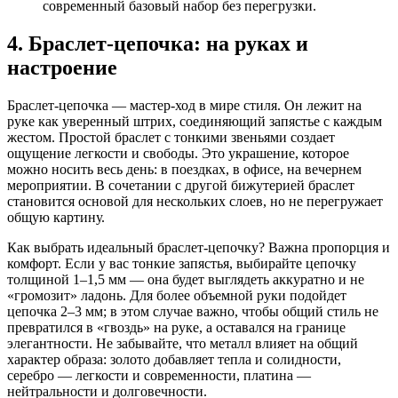
современный базовый набор без перегрузки.
4. Браслет-цепочка: на руках и
настроение
Браслет-цепочка — мастер-ход в мире стиля. Он лежит на
руке как уверенный штрих, соединяющий запястье с каждым
жестом. Простой браслет с тонкими звеньями создает
ощущение легкости и свободы. Это украшение, которое
можно носить весь день: в поездках, в офисе, на вечернем
мероприятии. В сочетании с другой бижутерией браслет
становится основой для нескольких слоев, но не перегружает
общую картину.
Как выбрать идеальный браслет-цепочку? Важна пропорция и
комфорт. Если у вас тонкие запястья, выбирайте цепочку
толщиной 1–1,5 мм — она будет выглядеть аккуратно и не
«громозит» ладонь. Для более объемной руки подойдет
цепочка 2–3 мм; в этом случае важно, чтобы общий стиль не
превратился в «гвоздь» на руке, а оставался на границе
элегантности. Не забывайте, что металл влияет на общий
характер образа: золото добавляет тепла и солидности,
серебро — легкости и современности, платина —
нейтральности и долговечности.