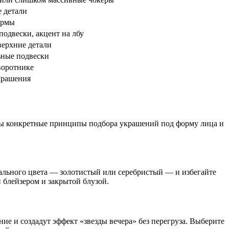
 детали
ормы
одвески, акцент на лбу
ерхние детали
ные подвески
воротнике
крашения
ты конкретные принципы подбора украшений под форму лица и
рального цвета — золотистый или серебристый — и избегайте
 блейзером и закрытой блузой.
ие и создадут эффект «звезды вечера» без перегруза. Выберите