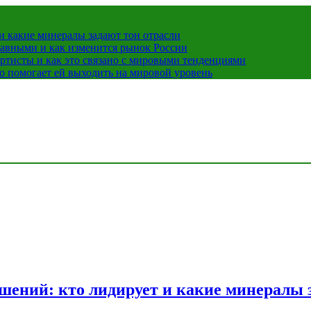
 какие минералы задают тон отрасли
лавными и как изменится рынок России
ртисты и как это связано с мировыми тенденциями
о помогает ей выходить на мировой уровень
ений: кто лидирует и какие минералы з