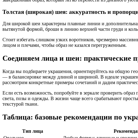
Толстая (широкая) шея: аккуратность и пропорц
Для широкой шеи характерны плавные линии и дополнительная
вытянутой формой, броши в линию верхней части груди и коль
Стоит избегать слишком узких воротников, чрезмерно массивн
лицом и плечами, чтобы образ не казался перегруженным.
Соединяем лица и шеи: практические 
Когда вы подбираете украшения, ориентируйтесь на общую ге
— в балансировке между длиной и шириной. В идеале украшени
рассмотрим конкретные примеры сочетаний и дадим практически
Если есть возможность, попробуйте в зеркале проверить образ
света, позы и одежды. В жизни чаще всего срабатывают прост
текстурой ткани.
Таблица: базовые рекомендации по укр
Тип лица
Рекоменда
Овальное
Любые формы; длинные и средние 