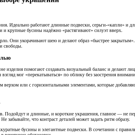
ия. Идеально работают длинные подвески, серьги-«капли» и дл
и и крупные бусины надёжно «растягивают» силуэт вверх.
горло. Они укорачивают шею и делают образ «быстрее закрытым»
 и свободы.
алью
ине изделия помогают создавать визуальный баланс и делают л
 взгляд мог «перекатываться» по облику без заострения внимани
 верхом или с горизонтальными элементами, которые добавляют 
ь
. Подойдут и длинные, и короткие украшения, главное — не пер
 Не забывайте, что контраст деталей может задать ритм образу.
куратные бусины и элегантные подвески. В сочетании с правил
 в вечернюю обстановку.