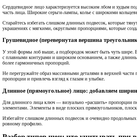
Сердцевидное лицо характеризуется высоким лбом и худым по
часть лица. Широкие серьги-лампы, колье с широкими кольцевы
Старайтесь избегать слишком длинных подвесок, которые тянут
украшениях с мягкими, округлыми пропорциями, которые созд
Грушевидное (перевернутая вершина треугольник
У этой формы лоб выше, а подбородок может быть чуть шире. В
с плавными контурами и широким основанием, а также длинные
более гармоничных пропорций.
Не перегружайте образ массивными деталями в верхней части 
пропорции и привлечь взгляд к глазам и улыбке.
Длинное (прямоугольное) лицо: добавляем шири
Для длинного лица ключ — визуально «расшить» пропорции по
элементами. Элементы в виде плоских прямоугольников, плос
Избегайте слишком длинных подвесок и очевидно продольных ц
ровному профилю.
Разбор типов шеи: что учитывать при