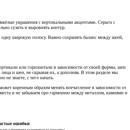
яжёлые украшения с вертикальными акцентами. Серьги с
льно сузить и выровнять контур.
в одну широкую полосу. Важно сохранять баланс между шеей,
ертикали или горизонтали в зависимости от своей формы, шеи
ца и шеи, не скрывая их, а дополняя. В этом разделе мы
 не знаете, с чего начать.
 может коренным образом менять впечатление в зависимости от
места и не забываем про гармонию между металлом, камнями и
астые ошибки
или слишком массивные чокеры