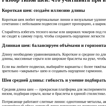
Короткая шея: создаём иллюзию длины
Короткая шея любит вертикальные линии и визуальные удлинен
сочетании с небольшим подвесом создают пропорцию, а шарик
Старайтесь избегать тесного колье или широких чокеров под 
не сходят к самому горлу, чтобы сохранить ощущение легкости
Длинная шея: балансируем объёмами и горизонт
Длину необходимо уравновешивать. Короткие и средние по дл
длины, массивные серьги или широкие браслеты на руке, чтобы
Если вы любите подвески, выбирайте варианты с более тяжёлым
зрительно «закрывать» шею и создавать ощущение гармонии.
Шея средней длины: гибкость и умение подбират
Средняя длина шеи — прекрасная платформа для экспериментов
низом, подбирая серьги, колье и браслеты в единой стилистике.
Потрясающе работают слитные линии: однотонные металлы, ак
завершённый образ, который легко перенести из дневного уюта