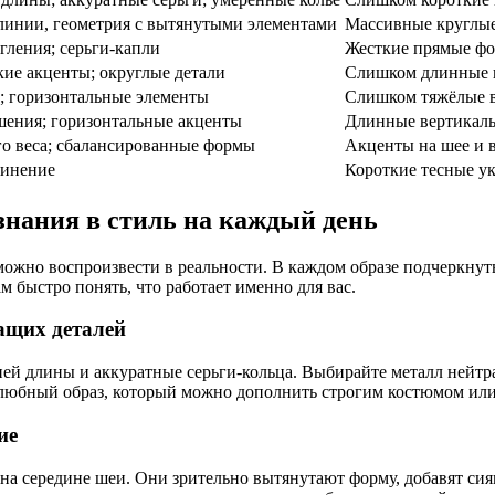
линии, геометрия с вытянутыми элементами
Массивные круглые
гления; серьги-капли
Жесткие прямые ф
ие акценты; округлые детали
Слишком длинные п
; горизонтальные элементы
Слишком тяжёлые в
шения; горизонтальные акценты
Длинные вертикаль
о веса; сбалансированные формы
Акценты на шее и 
линение
Короткие тесные у
знания в стиль на каждый день
ожно воспроизвести в реальности. В каждом образе подчеркну
м быстро понять, что работает именно для вас.
чащих деталей
ней длины и аккуратные серьги-кольца. Выбирайте металл нейт
елюбный образ, который можно дополнить строгим костюмом или
ие
на середине шеи. Они зрительно вытянутают форму, добавят сиян