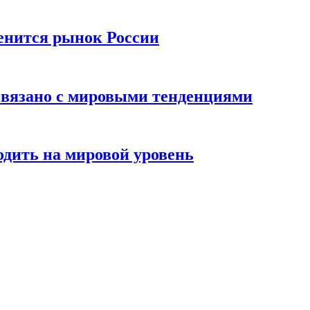
енится рынок России
 связано с мировыми тенденциями
одить на мировой уровень