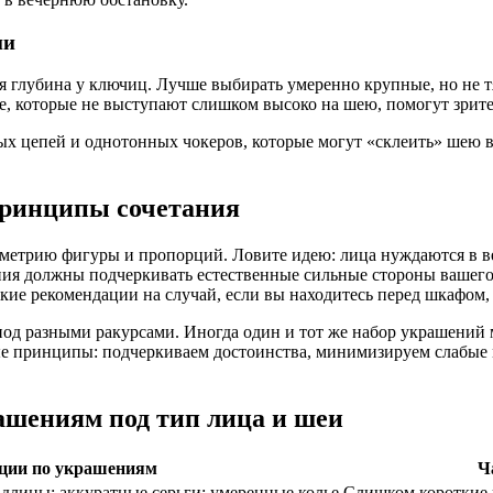
ии
 глубина у ключиц. Лучше выбирать умеренно крупные, но не т
е, которые не выступают слишком высоко на шею, помогут зрите
ых цепей и однотонных чокеров, которые могут «склеить» шею 
принципы сочетания
ометрию фигуры и пропорций. Ловите идею: лица нуждаются в в
я должны подчеркивать естественные сильные стороны вашего ли
е рекомендации на случай, если вы находитесь перед шкафом, но
 под разными ракурсами. Иногда один и тот же набор украшений
ые принципы: подчеркиваем достоинства, минимизируем слабые 
ашениям под тип лица и шеи
ции по украшениям
Ч
длины; аккуратные серьги; умеренные колье
Слишком короткие 