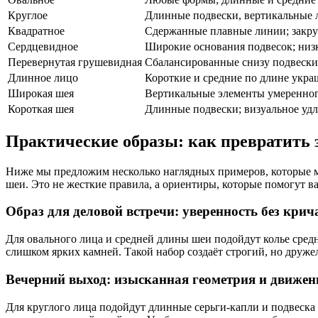
Круглое
Длинные подвески, вертикальные 
Квадратное
Сдержанные плавные линии; закру
Сердцевидное
Широкие основания подвесок; низк
Перевернутая грушевидная
Сбалансированные снизу подвески
Длинное лицо
Короткие и средние по длине укра
Широкая шея
Вертикальные элементы умеренног
Короткая шея
Длинные подвески; визуальное уд
Практические образы: как превратить 
Ниже мы предложим несколько наглядных примеров, которые м
шеи. Это не жесткие правила, а ориентиры, которые помогут ва
Образ для деловой встречи: уверенность без кри
Для овального лица и средней длины шеи подойдут колье сред
слишком ярких камней. Такой набор создаёт строгий, но друж
Вечерний выход: изысканная геометрия и движен
Для круглого лица подойдут длинные серьги-капли и подвеска 