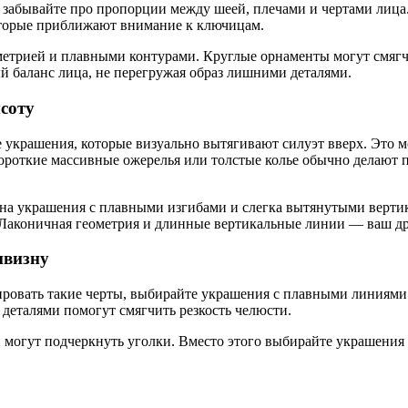
е забывайте про пропорции между шеей, плечами и чертами лица
которые приближают внимание к ключицам.
еометрией и плавными контурами. Круглые орнаменты могут смяг
й баланс лица, не перегружая образ лишними деталями.
соту
украшения, которые визуально вытягивают силуэт вверх. Это м
 Короткие массивные ожерелья или толстые колье обычно делают 
на украшения с плавными изгибами и слегка вытянутыми верти
 Лаконичная геометрия и длинные вертикальные линии — ваш др
ивизну
ировать такие черты, выбирайте украшения с плавными линиями 
 деталями помогут смягчить резкость челюсти.
 могут подчеркнуть уголки. Вместо этого выбирайте украшения