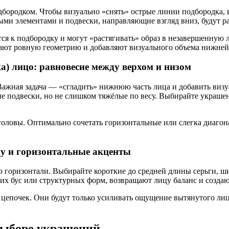
дбородком. Чтобы визуально «снять» острые линии подбородка
ми элементами и подвески, направляющие взгляд вниз, будут раб
ся к подбородку и могут «растягивать» образ в незавершенную 
ают ровную геометрию и добавляют визуального объема нижней 
а) лицо: равновесие между верхом и низом
ажная задача — «сгладить» нижнюю часть лица и добавить визуа
 подвески, но не слишком тяжёлые по весу. Выбирайте украшен
головы. Оптимально сочетать горизонтальные или слегка диагон
ну и горизонтальные акценты
 горизонтали. Выбирайте короткие до средней длины серьги, ш
ких бус или структурных форм, возвращают лицу баланс и созд
епочек. Они будут только усиливать ощущение вытянутого лица
 выборе украшений