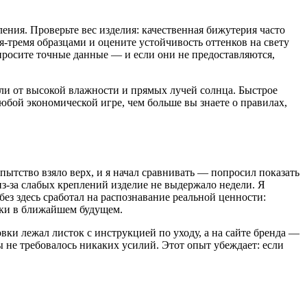
ления. Проверьте вес изделия: качественная бижутерия часто
я-тремя образцами и оцените устойчивость оттенков на свету
росите точные данные — и если они не предоставляются,
али от высокой влажности и прямых лучей солнца. Быстрое
 любой экономической игре, чем больше вы знаете о правилах,
ытство взяло верх, и я начал сравнивать — попросил показать
из-за слабых креплений изделие не выдержало недели. Я
з здесь сработал на распознавание реальной ценности:
ойки в ближайшем будущем.
вки лежал листок с инструкцией по уходу, а на сайте бренда —
ы не требовалось никаких усилий. Этот опыт убеждает: если