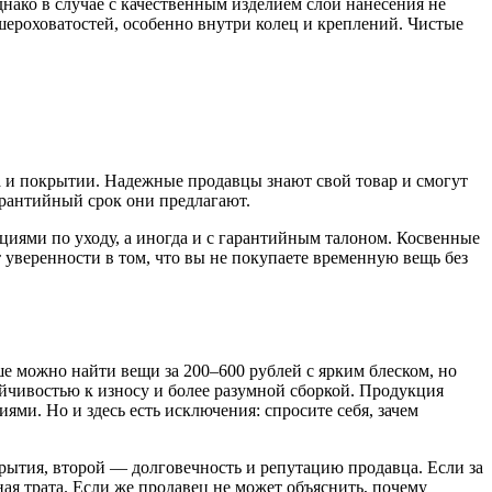
ако в случае с качественным изделием слой нанесения не
 шероховатостей, особенно внутри колец и креплений. Чистые
ла и покрытии. Надежные продавцы знают свой товар и смогут
арантийный срок они предлагают.
циями по уходу, а иногда и с гарантийным талоном. Косвенные
 уверенности в том, что вы не покупаете временную вещь без
е можно найти вещи за 200–600 рублей с ярким блеском, но
йчивостью к износу и более разумной сборкой. Продукция
и. Но и здесь есть исключения: спросите себя, зачем
рытия, второй — долговечность и репутацию продавца. Если за
ая трата. Если же продавец не может объяснить, почему