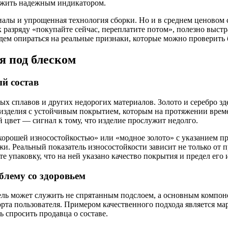
лужить надежным индикатором.
иалы и упрощенная технология сборки. Но и в среднем ценовом 
ь к разряду «покупайте сейчас, переплатите потом», полезно вы
удем опираться на реальные признаки, которые можно проверить
я под блеском
й состав
 сплавов и других недорогих материалов. Золото и серебро зде
зделия с устойчивым покрытием, которым на протяжении времени
й цвет — сигнал к тому, что изделие прослужит недолго.
хорошей износостойкостью» или «модное золото» с указанием пр
. Реальный показатель износостойкости зависит не только от пр
е упаковку, что на ней указано качество покрытия и предел его 
блему со здоровьем
ль может служить не спрятанным подслоем, а основным компоне
мфорта пользователя. Примером качественного подхода является 
 спросить продавца о составе.