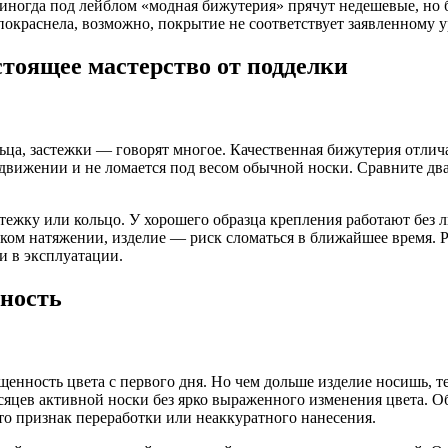
иногда под лейблом «модная бижутерия» прячут недешевые, но б
покраснела, возможно, покрытие не соответствует заявленному 
стоящее мастерство от подделки
ольца, застежки — говорят многое. Качественная бижутерия отли
движении и не ломается под весом обычной носки. Сравните два
тежку или кольцо. У хорошего образца крепления работают без 
гком натяжении, изделие — риск сломаться в ближайшее время. Р
и в эксплуатации.
чность
ность цвета с первого дня. Но чем дольше изделие носишь, тем
яцев активной носки без ярко выраженного изменения цвета. О
это признак переработки или неаккуратного нанесения.