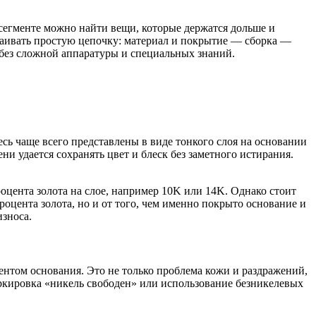
сегменте можно найти вещи, которые держатся дольше и
страивать простую цепочку: материал и покрытие — сборка —
 без сложной аппаратуры и специальных знаний.
сь чаще всего представлены в виде тонкого слоя на основании
 удается сохранять цвет и блеск без заметного истирания.
оцента золота на слое, например 10K или 14K. Однако стоит
оцента золота, но и от того, чем именно покрыто основание и
износа.
нтом основания. Это не только проблема кожи и раздражений,
маркировка «никель свободен» или использование безникелевых