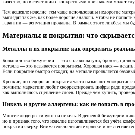
качество, но в сочетании с конкретными признаками может с
Чем дешевле изделие, тем чаще использованы недорогие матер
выглядят так же, как более дорогие аналоги. Чтобы не попаст
гарантии — репутация продавца. В рамках этого ликбеза мы б
Материалы и покрытия: что скрываетс
Металлы и их покрытия: как определить реальны
Большинство бижутерии — это сплавы латуни, бронзы, цинковых
металла — это называется покрытием. Хорошая идея — искать и
Если покрытие быстро отходит, на металле проявляется базовы
Крепкие, но недорогие покрытия часто называют «покрытие с 
помнить: маркетинг любит скорректировать цифры ради продажи
как выполнялось сцепление слоев. Прежде чем купить, проверьт
Никель и другие аллергены: как не попасть в про
Многие люди реагируют на никель. В дешевой бижутерии нике
но и признак того, что изделие изготавливается без учёта ко
покрытий сверху. Внимательно читайте ярлыки и не стесняйтесь