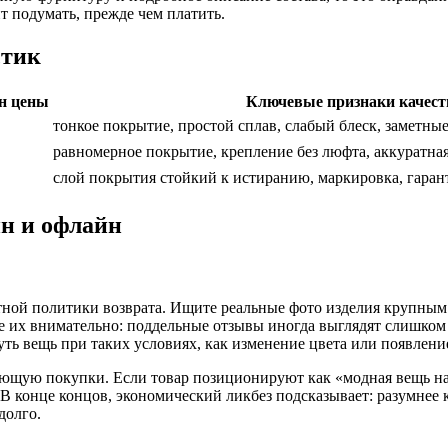
ит подумать, прежде чем платить.
стик
н цены
Ключевые признаки качест
тонкое покрытие, простой сплав, слабый блеск, заметны
равномерное покрытие, крепление без люфта, аккуратная
слой покрытия стойкий к истиранию, маркировка, гаран
н и офлайн
тной политики возврата. Ищите реальные фото изделия крупным 
е их внимательно: поддельные отзывы иногда выглядят слишком
ть вещь при таких условиях, как изменение цвета или появление
ляющую покупки. Если товар позиционируют как «модная вещь н
. В конце концов, экономический ликбез подсказывает: разумнее
долго.