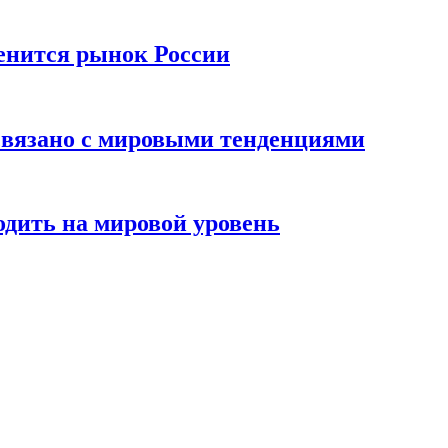
енится рынок России
 связано с мировыми тенденциями
одить на мировой уровень