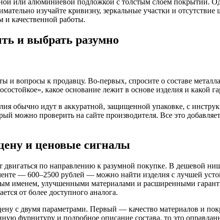
ной или алюминиевой подложкой с толстым слоем покрытий. Одн
имательно изучайте кривизну, зеркальные участки и отсутствие
 и качественной работы.
ить и выбрать разумно
ты и вопросы к продавцу. Во-первых, спросите о составе метал
осостойкое», какое основание лежит в основе изделия и какой г
лия обычно идут в аккуратной, защищенной упаковке, с инструк
рый можно проверить на сайте производителя. Все это добавляет
цену и ценовые сигналы
т двигаться по направлению к разумной покупке. В дешевой ниш
гменте — 600–2500 рублей — можно найти изделия с лучшей усто
ым именем, улучшенными материалами и расширенными гарантиям
ается от более доступного аналога.
 цену с двумя параметрами. Первый — качество материалов и пок
нную фурнитуру и подробное описание состава, то это оправданн