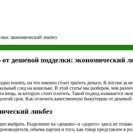
лки: экономический ликбез
от дешевой подделки: экономический л
удно понять, на что именно стоит тратить деньги. В погоне за 
альный след на кошельке. В этой статье мы разберем, чем разли
та вещь, за которую стоит платить. Такой подход называется э
 долгий срок. Как отличить качественную бижутерию от дешевой
мический ликбез
дно выбрать. Разделение на «дешево» и «дорого» здесь не только
оизводителя, объема партии и того, как товар представлен в роз