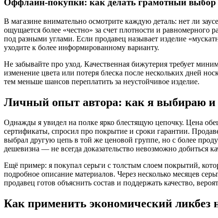
Оффлайн-покупки: как делать грамотный выбор 
В магазине внимательно осмотрите каждую деталь: нет ли заусе
ощущается более «честно» за счет плотности и равномерного ра
под разными углами. Если продавец называет изделие «мускат
уходите к более информированному варианту.
Не забывайте про уход. Качественная бижутерия требует миним
изменение цвета или потеря блеска после нескольких дней носк
тем меньше шансов переплатить за неустойчивое изделие.
Личный опыт автора: как я выбираю и 
Однажды я увидел на полке ярко блестящую цепочку. Цена обещ
сертификаты, спросил про покрытие и сроки гарантии. Продаве
выбрал другую цепь в той же ценовой группе, но с более про
дешевизна — не всегда доказательство невозможно добиться ка
Ещё пример: я покупал серьги с толстым слоем покрытий, кото
подробное описание материалов. Через несколько месяцев серь
продавец готов объяснить состав и поддержать качество, вероя
Как применить экономический ликбез 