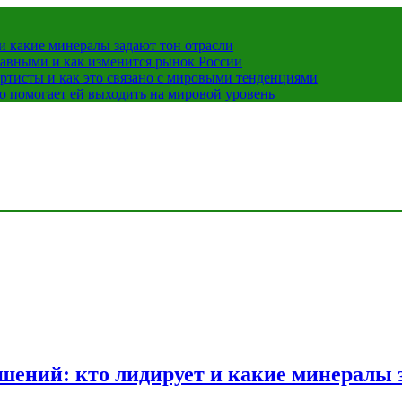
 какие минералы задают тон отрасли
лавными и как изменится рынок России
ртисты и как это связано с мировыми тенденциями
о помогает ей выходить на мировой уровень
ений: кто лидирует и какие минералы з