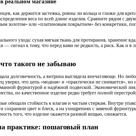
в реальном магазине
нцев, как держится застежка, ровны ли кольца и глазки для креп
спределения веса по всей длине изделия. Сравните рядом с двум
ным золотом» или «платиновым покрытием» без конкретики, поп
ального ухода: сухая мягкая ткань для протирания, хранение вд
и — сигнал к тому, что перед вами не редкость, а риск. Как и в
что такого не забываю
ала долговечность, а витрина выглядела впечатляюще. Но любоп
ц уверял, что цепь «модная» и «практически не снимается», но 
думанной фурнитурой и надёжной подвеской. Экономический ликбе
чества, но качественное изделие редко требует полной перестр
рые обещали стойкость к влагам и частым стиркам. Внутри упако
ги сохраняли цвет и блеск, а на ухищрениях с заменой фурнитур
тность того, что изделие окажется разовой вещью, снижается.
на практике: пошаговый план